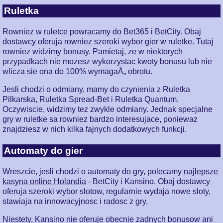
Ruletka
Rowniez w ruletce powracamy do Bet365 i BetCity. Obaj
dostawcy oferuja rowniez szeroki wybor gier w ruletke. Tutaj
rowniez widzimy bonusy. Pamietaj, ze w niektorych
przypadkach nie mozesz wykorzystac kwoty bonusu lub nie
wlicza sie ona do 100% wymagaÅ„ obrotu.
Jesli chodzi o odmiany, mamy do czynienia z Ruletka
Pilkarska, Ruletka Spread-Bet i Ruletka Quantum.
Oczywiscie, widzimy tez zwykle odmiany. Jednak specjalne
gry w ruletke sa rowniez bardzo interesujace, poniewaz
znajdziesz w nich kilka fajnych dodatkowych funkcji.
Automaty do gier
Wreszcie, jesli chodzi o automaty do gry, polecamy
najlepsze
kasyna online Holandia
- BetCity i Kansino. Obaj dostawcy
oferuja szeroki wybor slotow, regularnie wydaja nowe sloty,
stawiaja na innowacyjnosc i radosc z gry.
Niestety, Kansino nie oferuje obecnie zadnych bonusow ani