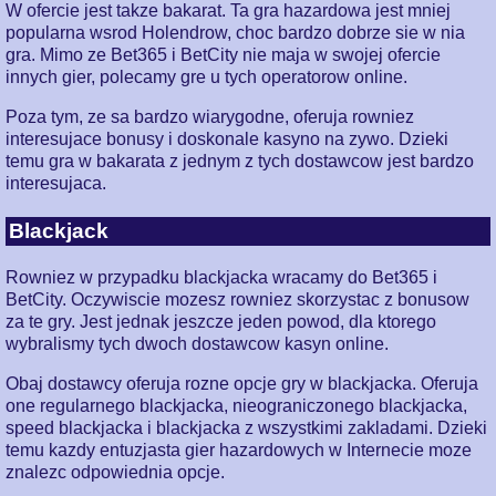
W ofercie jest takze bakarat. Ta gra hazardowa jest mniej
popularna wsrod Holendrow, choc bardzo dobrze sie w nia
gra. Mimo ze Bet365 i BetCity nie maja w swojej ofercie
innych gier, polecamy gre u tych operatorow online.
Poza tym, ze sa bardzo wiarygodne, oferuja rowniez
interesujace bonusy i doskonale kasyno na zywo. Dzieki
temu gra w bakarata z jednym z tych dostawcow jest bardzo
interesujaca.
Blackjack
Rowniez w przypadku blackjacka wracamy do Bet365 i
BetCity. Oczywiscie mozesz rowniez skorzystac z bonusow
za te gry. Jest jednak jeszcze jeden powod, dla ktorego
wybralismy tych dwoch dostawcow kasyn online.
Obaj dostawcy oferuja rozne opcje gry w blackjacka. Oferuja
one regularnego blackjacka, nieograniczonego blackjacka,
speed blackjacka i blackjacka z wszystkimi zakladami. Dzieki
temu kazdy entuzjasta gier hazardowych w Internecie moze
znalezc odpowiednia opcje.