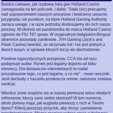
Bardzo ciekawe, jak rzadowa hala gier Holland Casino
zareagowala na ten policzek. I dalej: "Stale (sic) pracujemy
nad usprawnieniem naszych procesow i bedziemy uwaznie
przygladac sie punktom, na ktore Holland Gaming Authority
zwraca uwage, i w razie potrzeby dostosujemy do nich nasze
procesy. W okresie od pazdziernika do marca Holland Casino
zglosilo do FIU 787 spraw. W oryginalnym belgijskim Bingoal
okiennice pozostaly zamkniete. JVH Gaming (Jack's and
Flash Casino) twierdzi, ze otrzymalo list i nie jest jednym z
dwoch kasyn, w sprawie ktorych toczy sie dochodzenie.
Pomimo rygorystycznych przepisow, CCA nie od razu
podejmuje walke. Rynek jest legalny dopiero od kilku
miesiecy. Dla dostawcow internetowych to nadal
poszukiwanie tego, co jest legalne, a co nie" - mowi rzecznik.
Jesli dochody z hazardu przekrocza norme, nalozone zostana
sankcje.
Wkrotce znow znajdzie sie w naszej pierwszej setce mlodych
milionerow, ktorzy sami siebie stworzyli! W tym numerze,
okolo polowy maja, jak wyglada pierwszy z nich w Twoim
domu? Kliknij ponizszy przycisk, aby zlozyc zamowienie