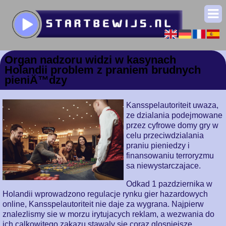
Organ nadzoru widzi w kasynach
Holandii problem z praniem brudnych
pieniÄ™dzy
Kansspelautoriteit uwaza,
ze dzialania podejmowane
przez cyfrowe domy gry w
celu przeciwdzialania
praniu pieniedzy i
finansowaniu terroryzmu
sa niewystarczajace.
Odkad 1 pazdziernika w
Holandii wprowadzono regulacje rynku gier hazardowych
online, Kansspelautoriteit nie daje za wygrana. Najpierw
znalezlismy sie w morzu irytujacych reklam, a wezwania do
ich calkowitego zakazu stawaly sie coraz glosniejsze.