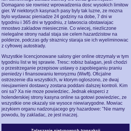
Domagano sie rowniez wprowadzenia dosc wysokich limitow
gier. W niektorych kasynach pasy byly tak luzne, ze mozna
bylo wydawac pieniadze 24 godziny na dobe, 7 dni w
tygodniu i 365 dni w tygodniu, z latwoscia obstawiajac
mnostwo zakladow miesiecznie. Co wiecej, niezliczone
nielegalne strony nadal staja sie celem hazardzistow na
polderze, podczas gdy straznicy staraja sie ich wyeliminowac
z cyfrowej autostrady.
Wszystkie licencjonowane salony gier online otrzymaly w tym
tygodniu list w tej sprawie. Tresc: robisz balagan, jesli chodzi
o przestrzeganie przepisow ustawy o zapobieganiu praniu
pieniedzy i finansowaniu terroryzmu (Wwft). Oficjalne
ostrzezenie dla wszystkich, w ktorym ogloszono, ze dwaj
nieujawnieni dostawcy zostana poddani dalszej kontroli. Kim
oni sa? Xa nie moze powiedziec. Jednak eksperci z
holenderskiej strony kasyna online sa gotowi powiedziec, ze
wszystkie one okazaly sie wysoce niewiarygodne. Mowiac
jezykiem organu nadzorujacego gry hazardowe: "Nie mamy
powodu, by zakladac, ze jest inaczej.
Zglaszanie nietypowych transakcji