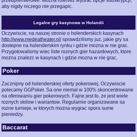
przedpremierowe. Mozna rowniez wybrac opcje subskrypcji,
aby nigdy niczego nie przegapic.
Legalne gry kasynowe w Holandii
Oczywiscie, na naszej stronie o holenderskich kasynach
http://www.medeatheater.nl/
sprawdzilismy juz, jakie gry sa
dostepne na holenderskim rynku i gdzie mozna w nie grac.
Przygotowalismy wiec liste roznych gier hazardowych, ktore
mozna znalezc w kasynach i gdzie mozna w nie grac.
Poker
Zacznijmy od holenderskiej oferty pokerowej. Oczywiscie
polecamy GGPoker. Sa one niemal w 100% skoncentrowane
na oferowaniu gier pokerowych. Fajne jest to, ze jest wiele
roznych stolow i wariantow. Regularnie organizowane sa
rozne turnieje, w ktorych mozna wygrac spora sume
pieniedzy.
Baccarat