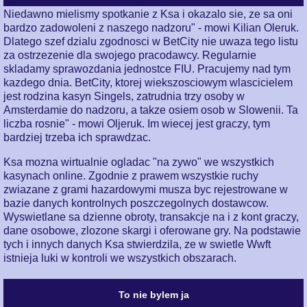
Niedawno mielismy spotkanie z Ksa i okazalo sie, ze sa oni
bardzo zadowoleni z naszego nadzoru" - mowi Kilian Oleruk.
Dlatego szef dzialu zgodnosci w BetCity nie uwaza tego listu
za ostrzezenie dla swojego pracodawcy. Regularnie
skladamy sprawozdania jednostce FIU. Pracujemy nad tym
kazdego dnia. BetCity, ktorej wiekszosciowym wlascicielem
jest rodzina kasyn Singels, zatrudnia trzy osoby w
Amsterdamie do nadzoru, a takze osiem osob w Slowenii. Ta
liczba rosnie" - mowi Oljeruk. Im wiecej jest graczy, tym
bardziej trzeba ich sprawdzac.
Ksa mozna wirtualnie ogladac "na zywo" we wszystkich
kasynach online. Zgodnie z prawem wszystkie ruchy
zwiazane z grami hazardowymi musza byc rejestrowane w
bazie danych kontrolnych poszczegolnych dostawcow.
Wyswietlane sa dzienne obroty, transakcje na i z kont graczy,
dane osobowe, zlozone skargi i oferowane gry. Na podstawie
tych i innych danych Ksa stwierdzila, ze w swietle Wwft
istnieja luki w kontroli we wszystkich obszarach.
To nie bylem ja