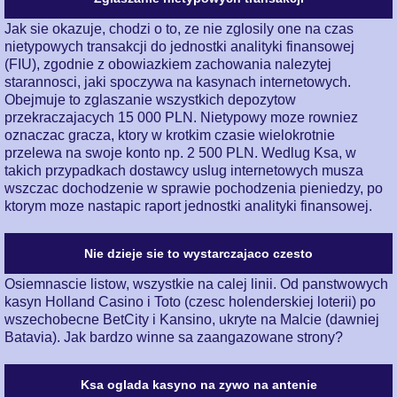
Jak sie okazuje, chodzi o to, ze nie zglosily one na czas
nietypowych transakcji do jednostki analityki finansowej
(FIU), zgodnie z obowiazkiem zachowania nalezytej
starannosci, jaki spoczywa na kasynach internetowych.
Obejmuje to zglaszanie wszystkich depozytow
przekraczajacych 15 000 PLN. Nietypowy moze rowniez
oznaczac gracza, ktory w krotkim czasie wielokrotnie
przelewa na swoje konto np. 2 500 PLN. Wedlug Ksa, w
takich przypadkach dostawcy uslug internetowych musza
wszczac dochodzenie w sprawie pochodzenia pieniedzy, po
ktorym moze nastapic raport jednostki analityki finansowej.
Nie dzieje sie to wystarczajaco czesto
Osiemnascie listow, wszystkie na calej linii. Od panstwowych
kasyn Holland Casino i Toto (czesc holenderskiej loterii) po
wszechobecne BetCity i Kansino, ukryte na Malcie (dawniej
Batavia). Jak bardzo winne sa zaangazowane strony?
Ksa oglada kasyno na zywo na antenie